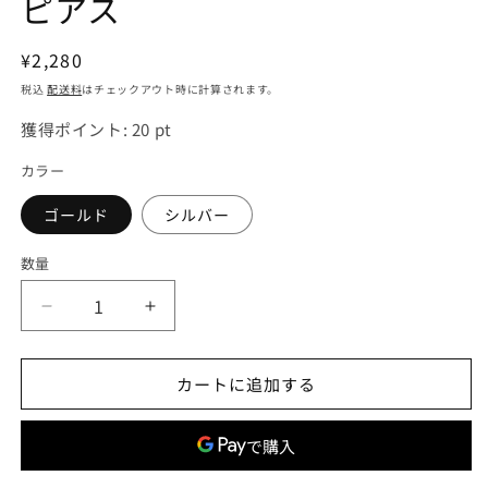
ピアス
通
¥2,280
常
税込
配送料
はチェックアウト時に計算されます。
価
獲得ポイント:
20
pt
格
カラー
ゴールド
シルバー
数量
blackdia
blackdia
ocean
ocean
ツ
ツ
カートに追加する
イ
イ
ス
ス
ト
ト
ミ
ミ