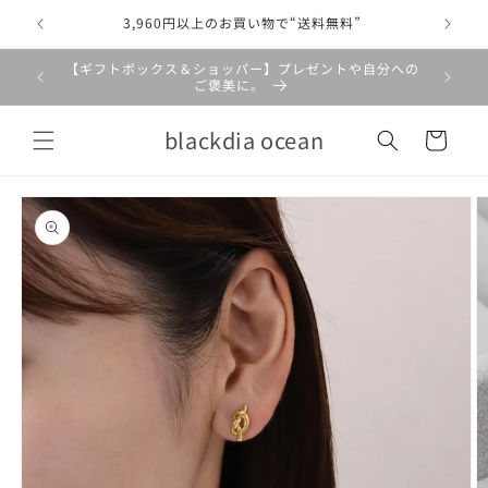
コンテ
ンツに
3,960円以上のお買い物で“送料無料”
進む
【ギフトボックス＆ショッパー】プレゼントや自分への
【最大
ご褒美に。
カ
blackdia ocean
ー
ト
商品情
報にス
キップ