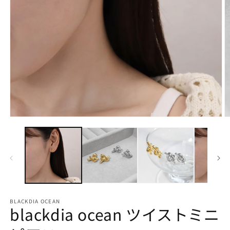
モ
ー
ダ
ル
で
メ
デ
ィ
ア
BLACKDIA OCEAN
(1)
(2
blackdia ocean ツイストミニ
を
開
く