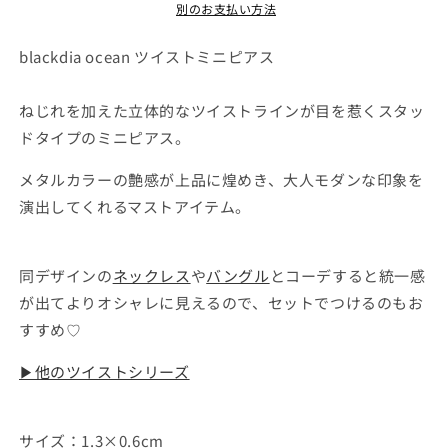
ニ
ニ
別のお支払い方法
ピ
ピ
ア
ア
blackdia ocean ツイストミニピアス
ス
ス
の
の
ねじれを加えた立体的なツイストラインが目を惹くスタッ
数
数
ドタイプのミニピアス。
量
量
を
を
メタルカラーの艶感が上品に煌めき、大人モダンな印象を
減
増
演出してくれるマストアイテム。
ら
や
す
す
同デザインの
ネックレス
や
バングル
とコーデすると統一感
が出てよりオシャレに見えるので、セットでつけるのもお
すすめ♡
▶他のツイストシリーズ
サイズ
：1.3×0.6cm