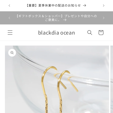
コンテ
ンツに
【重要】夏季休業中の配送のお知らせ
進む
【ギフトボックス＆ショッパー】プレゼントや自分への
【最大
ご褒美に。
カ
blackdia ocean
ー
ト
商品情
報にス
キップ