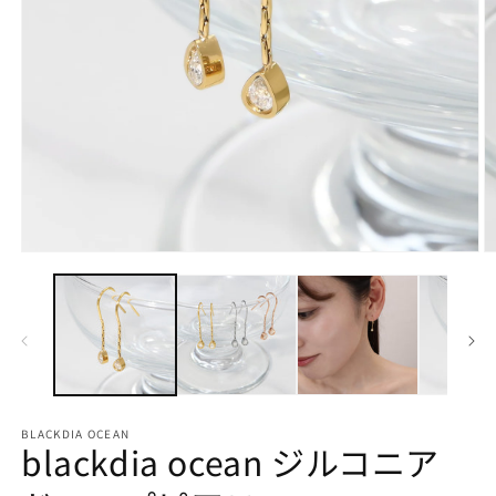
モ
ー
ダ
ル
で
メ
デ
ィ
ア
BLACKDIA OCEAN
(1)
(2
blackdia ocean ジルコニア
を
開
く