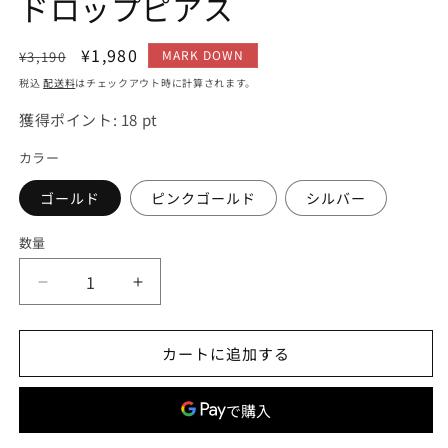
ドロップピアス
通
セ
¥1,980
MARK DOWN
¥3,190
常
ー
税込
配送料
はチェックアウト時に計算されます。
価
ル
獲得ポイント:
18
pt
格
価
格
カラー
ゴールド
ピンクゴールド
シルバー
数量
blackdia
blackdia
ocean
ocean
ジ
ジ
カートに追加する
ル
ル
コ
コ
ニ
ニ
ア
ア