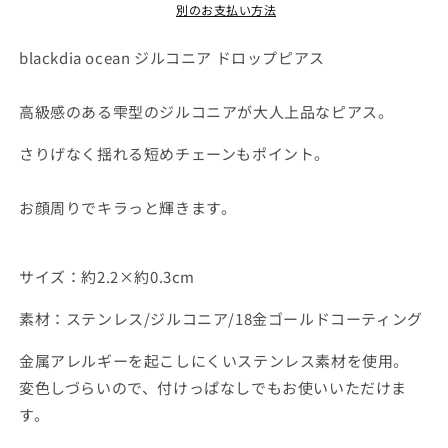
ド
ド
別のお支払い方法
ロ
ロ
ッ
ッ
blackdia ocean ジルコニア ドロップピアス
プ
プ
ピ
ピ
高級感のある雫型のジルコニアが大人上品なピアス。
ア
ア
ス
ス
さりげなく揺れる短めチェーンもポイント。
の
の
数
数
お顔周りでキラっと輝きます。
量
量
を
を
減
増
サイズ：約2.2×約0.3cm
ら
や
素材：ステンレス/ジルコニア/18金ゴールドコーティング
す
す
金属アレルギーを起こしにくいステンレス素材を使用。
変色しづらいので、付けっぱなしでもお使いいただけま
す。